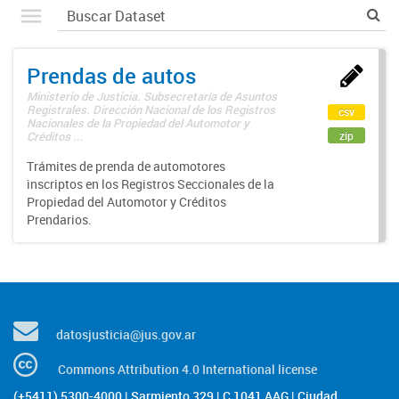
Prendas de autos
Ministerio de Justicia. Subsecretaría de Asuntos
Registrales. Dirección Nacional de los Registros
csv
Nacionales de la Propiedad del Automotor y
zip
Créditos ...
Trámites de prenda de automotores
inscriptos en los Registros Seccionales de la
Propiedad del Automotor y Créditos
Prendarios.
datosjusticia@jus.gov.ar
Commons Attribution 4.0 International license
(+5411) 5300-4000 | Sarmiento 329 | C 1041 AAG | Ciudad