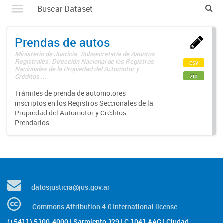
Prendas de autos
Ministerio de Justicia. Subsecretaría de Asuntos
Registrales. Dirección Nacional de los Registros
csv
Nacionales de la Propiedad del Automotor y
zip
Créditos ...
Trámites de prenda de automotores
inscriptos en los Registros Seccionales de la
Propiedad del Automotor y Créditos
Prendarios.
datosjusticia@jus.gov.ar
Commons Attribution 4.0 International license
(+5411) 5300-4000 | Sarmiento 329 | C 1041 AAG | Ciudad