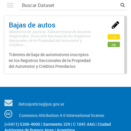
Bajas de autos
Ministerio de Justicia. Subsecretaría de Asuntos
Registrales. Dirección Nacional de los Registros
csv
Nacionales de la Propiedad del Automotor y
zip
Créditos ...
Trámites de baja de automotores inscriptos
en los Registros Seccionales de la Propiedad
del Automotor y Créditos Prendarios
datosjusticia@jus.gov.ar
Commons Attribution 4.0 International license
(+5411) 5300-4000 | Sarmiento 329 | C 1041 AAG | Ciudad
Autónoma de Buenos Aires | Argentina