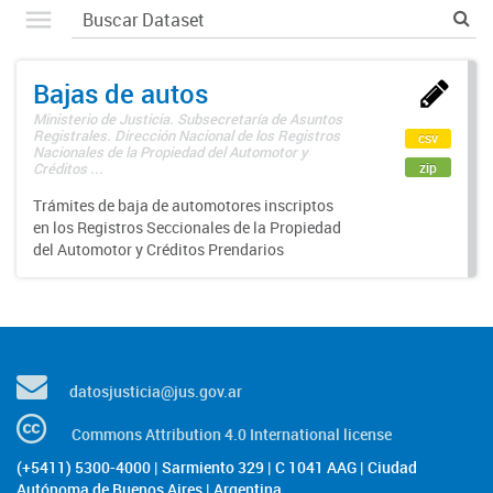
Bajas de autos
Ministerio de Justicia. Subsecretaría de Asuntos
Registrales. Dirección Nacional de los Registros
csv
Nacionales de la Propiedad del Automotor y
zip
Créditos ...
Trámites de baja de automotores inscriptos
en los Registros Seccionales de la Propiedad
del Automotor y Créditos Prendarios
datosjusticia@jus.gov.ar
Commons Attribution 4.0 International license
(+5411) 5300-4000 | Sarmiento 329 | C 1041 AAG | Ciudad
Autónoma de Buenos Aires | Argentina