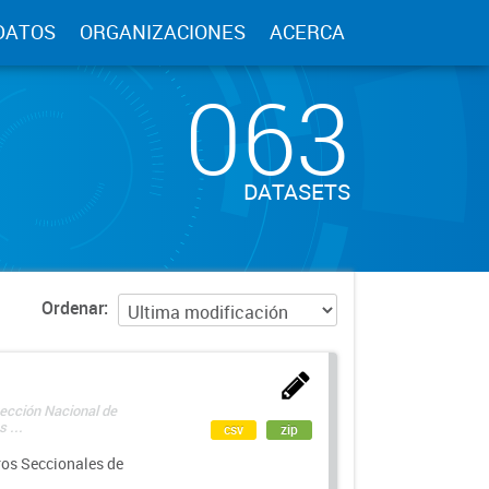
DATOS
ORGANIZACIONES
ACERCA
063
DATASETS
Ordenar
rección Nacional de
 ...
csv
zip
ros Seccionales de