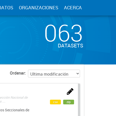
DATOS
ORGANIZACIONES
ACERCA
063
DATASETS
Ordenar
rección Nacional de
 ...
csv
zip
ros Seccionales de