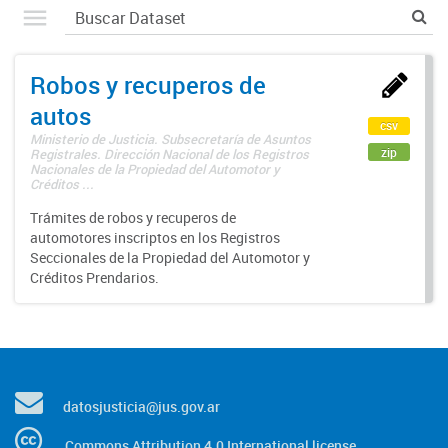
Robos y recuperos de
autos
csv
Ministerio de Justicia. Subsecretaría de Asuntos
zip
Registrales. Dirección Nacional de los Registros
Nacionales de la Propiedad del Automotor y
Créditos ...
Trámites de robos y recuperos de
automotores inscriptos en los Registros
Seccionales de la Propiedad del Automotor y
Créditos Prendarios.
datosjusticia@jus.gov.ar
Commons Attribution 4.0 International license