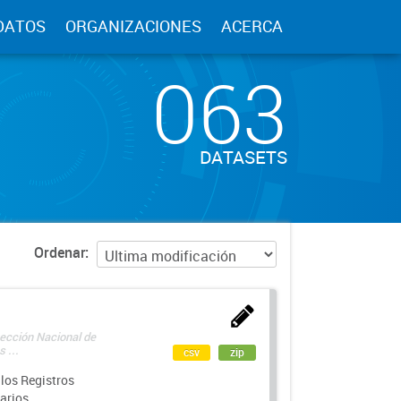
DATOS
ORGANIZACIONES
ACERCA
063
DATASETS
Ordenar
rección Nacional de
 ...
csv
zip
los Registros
arios.