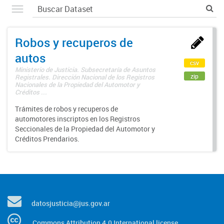
Robos y recuperos de
autos
csv
Ministerio de Justicia. Subsecretaría de Asuntos
zip
Registrales. Dirección Nacional de los Registros
Nacionales de la Propiedad del Automotor y
Créditos ...
Trámites de robos y recuperos de
automotores inscriptos en los Registros
Seccionales de la Propiedad del Automotor y
Créditos Prendarios.
datosjusticia@jus.gov.ar
Commons Attribution 4.0 International license