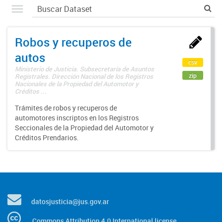
Robos y recuperos de
autos
csv
Ministerio de Justicia. Subsecretaría de Asuntos
zip
Registrales. Dirección Nacional de los Registros
Nacionales de la Propiedad del Automotor y
Créditos ...
Trámites de robos y recuperos de
automotores inscriptos en los Registros
Seccionales de la Propiedad del Automotor y
Créditos Prendarios.
datosjusticia@jus.gov.ar
Commons Attribution 4.0 International license