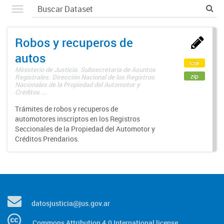
Robos y recuperos de
autos
csv
Ministerio de Justicia. Subsecretaría de Asuntos
zip
Registrales. Dirección Nacional de los Registros
Nacionales de la Propiedad del Automotor y
Créditos ...
Trámites de robos y recuperos de
automotores inscriptos en los Registros
Seccionales de la Propiedad del Automotor y
Créditos Prendarios.
datosjusticia@jus.gov.ar
Commons Attribution 4.0 International license