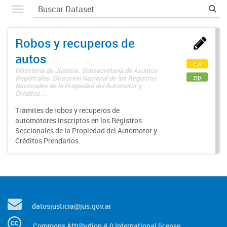
Robos y recuperos de
autos
csv
Ministerio de Justicia. Subsecretaría de Asuntos
zip
Registrales. Dirección Nacional de los Registros
Nacionales de la Propiedad del Automotor y
Créditos ...
Trámites de robos y recuperos de
automotores inscriptos en los Registros
Seccionales de la Propiedad del Automotor y
Créditos Prendarios.
datosjusticia@jus.gov.ar
Commons Attribution 4.0 International license