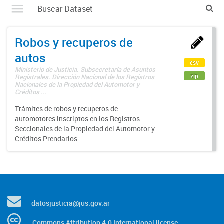
Robos y recuperos de
autos
csv
Ministerio de Justicia. Subsecretaría de Asuntos
zip
Registrales. Dirección Nacional de los Registros
Nacionales de la Propiedad del Automotor y
Créditos ...
Trámites de robos y recuperos de
automotores inscriptos en los Registros
Seccionales de la Propiedad del Automotor y
Créditos Prendarios.
datosjusticia@jus.gov.ar
Commons Attribution 4.0 International license