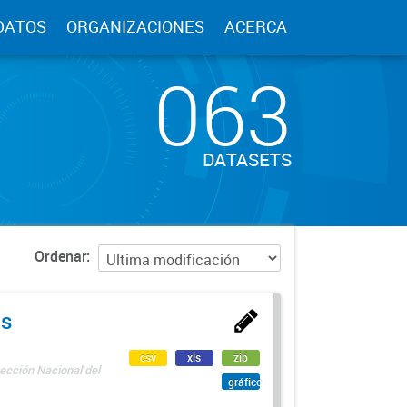
DATOS
ORGANIZACIONES
ACERCA
063
DATASETS
Ordenar
as
csv
xls
zip
ección Nacional del
gráfico