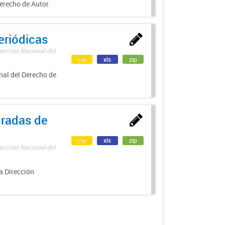
erecho de Autor.
eriódicas
ección Nacional del
csv
xls
zip
nal del Derecho de
uradas de
csv
xls
zip
ección Nacional del
a Dirección