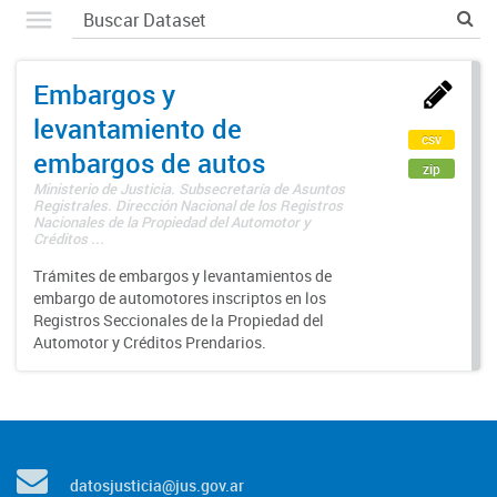
Embargos y
levantamiento de
csv
embargos de autos
zip
Ministerio de Justicia. Subsecretaría de Asuntos
Registrales. Dirección Nacional de los Registros
Nacionales de la Propiedad del Automotor y
Créditos ...
Trámites de embargos y levantamientos de
embargo de automotores inscriptos en los
Registros Seccionales de la Propiedad del
Automotor y Créditos Prendarios.
datosjusticia@jus.gov.ar