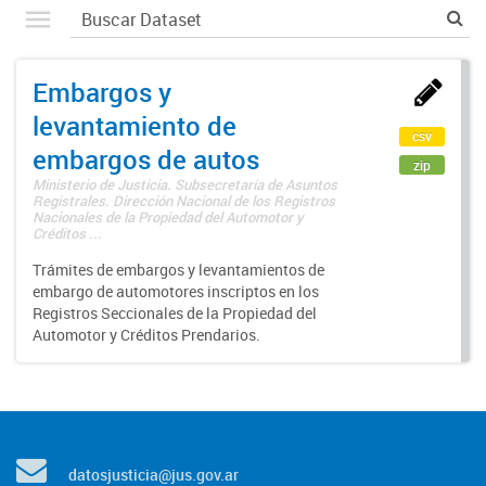
Embargos y
levantamiento de
csv
embargos de autos
zip
Ministerio de Justicia. Subsecretaría de Asuntos
Registrales. Dirección Nacional de los Registros
Nacionales de la Propiedad del Automotor y
Créditos ...
Trámites de embargos y levantamientos de
embargo de automotores inscriptos en los
Registros Seccionales de la Propiedad del
Automotor y Créditos Prendarios.
datosjusticia@jus.gov.ar