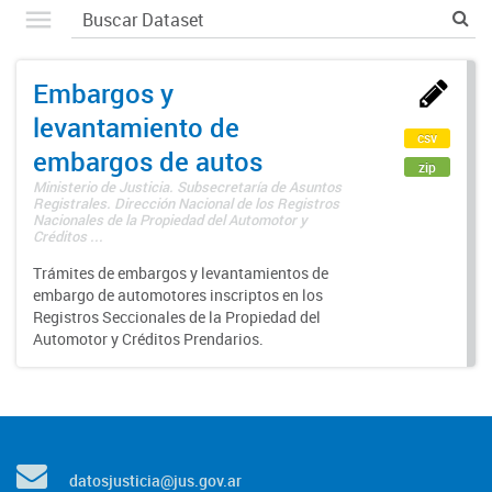
Embargos y
levantamiento de
csv
embargos de autos
zip
Ministerio de Justicia. Subsecretaría de Asuntos
Registrales. Dirección Nacional de los Registros
Nacionales de la Propiedad del Automotor y
Créditos ...
Trámites de embargos y levantamientos de
embargo de automotores inscriptos en los
Registros Seccionales de la Propiedad del
Automotor y Créditos Prendarios.
datosjusticia@jus.gov.ar