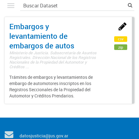
Embargos y
levantamiento de
csv
embargos de autos
zip
Ministerio de Justicia. Subsecretaría de Asuntos
Registrales. Dirección Nacional de los Registros
Nacionales de la Propiedad del Automotor y
Créditos ...
Trámites de embargos y levantamientos de
embargo de automotores inscriptos en los
Registros Seccionales de la Propiedad del
Automotor y Créditos Prendarios.
datosjusticia@jus.gov.ar