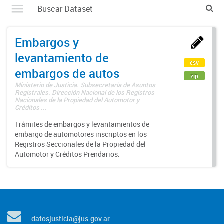
Embargos y
levantamiento de
csv
embargos de autos
zip
Ministerio de Justicia. Subsecretaría de Asuntos
Registrales. Dirección Nacional de los Registros
Nacionales de la Propiedad del Automotor y
Créditos ...
Trámites de embargos y levantamientos de
embargo de automotores inscriptos en los
Registros Seccionales de la Propiedad del
Automotor y Créditos Prendarios.
datosjusticia@jus.gov.ar