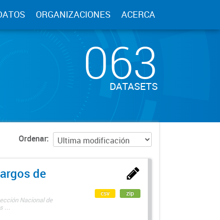
DATOS
ORGANIZACIONES
ACERCA
063
DATASETS
Ordenar
argos de
csv
zip
rección Nacional de
 ...