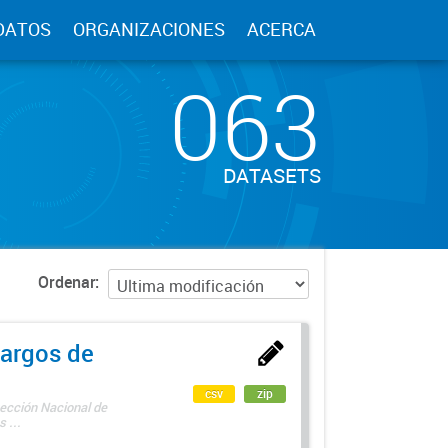
DATOS
ORGANIZACIONES
ACERCA
063
DATASETS
Ordenar
argos de
csv
zip
rección Nacional de
 ...