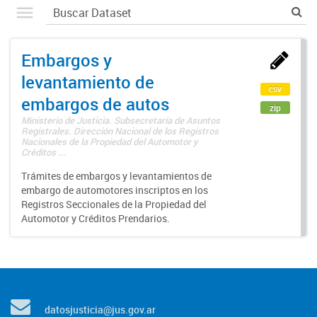
Embargos y
levantamiento de
csv
embargos de autos
zip
Ministerio de Justicia. Subsecretaría de Asuntos
Registrales. Dirección Nacional de los Registros
Nacionales de la Propiedad del Automotor y
Créditos ...
Trámites de embargos y levantamientos de
embargo de automotores inscriptos en los
Registros Seccionales de la Propiedad del
Automotor y Créditos Prendarios.
datosjusticia@jus.gov.ar