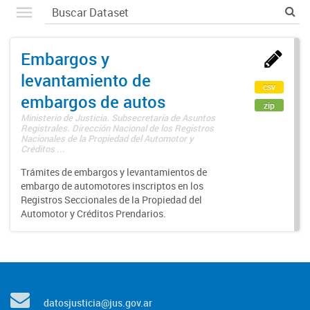
Embargos y
levantamiento de
csv
embargos de autos
zip
Ministerio de Justicia. Subsecretaría de Asuntos
Registrales. Dirección Nacional de los Registros
Nacionales de la Propiedad del Automotor y
Créditos ...
Trámites de embargos y levantamientos de
embargo de automotores inscriptos en los
Registros Seccionales de la Propiedad del
Automotor y Créditos Prendarios.
datosjusticia@jus.gov.ar