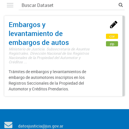
Embargos y
levantamiento de
csv
embargos de autos
zip
Ministerio de Justicia. Subsecretaría de Asuntos
Registrales. Dirección Nacional de los Registros
Nacionales de la Propiedad del Automotor y
Créditos ...
Trámites de embargos y levantamientos de
embargo de automotores inscriptos en los
Registros Seccionales de la Propiedad del
Automotor y Créditos Prendarios.
datosjusticia@jus.gov.ar