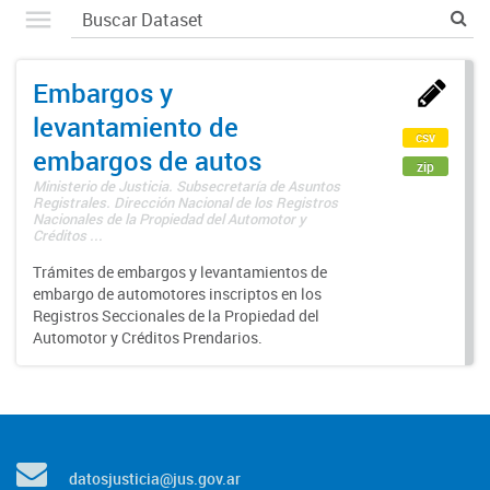
Embargos y
levantamiento de
csv
embargos de autos
zip
Ministerio de Justicia. Subsecretaría de Asuntos
Registrales. Dirección Nacional de los Registros
Nacionales de la Propiedad del Automotor y
Créditos ...
Trámites de embargos y levantamientos de
embargo de automotores inscriptos en los
Registros Seccionales de la Propiedad del
Automotor y Créditos Prendarios.
datosjusticia@jus.gov.ar