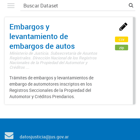
Embargos y
levantamiento de
csv
embargos de autos
zip
Ministerio de Justicia. Subsecretaría de Asuntos
Registrales. Dirección Nacional de los Registros
Nacionales de la Propiedad del Automotor y
Créditos ...
Trámites de embargos y levantamientos de
embargo de automotores inscriptos en los
Registros Seccionales de la Propiedad del
Automotor y Créditos Prendarios.
datosjusticia@jus.gov.ar