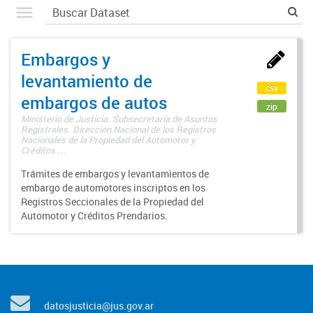
Embargos y
levantamiento de
csv
embargos de autos
zip
Ministerio de Justicia. Subsecretaría de Asuntos
Registrales. Dirección Nacional de los Registros
Nacionales de la Propiedad del Automotor y
Créditos ...
Trámites de embargos y levantamientos de
embargo de automotores inscriptos en los
Registros Seccionales de la Propiedad del
Automotor y Créditos Prendarios.
datosjusticia@jus.gov.ar