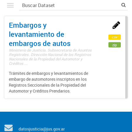
Embargos y
levantamiento de
csv
embargos de autos
zip
Ministerio de Justicia. Subsecretaría de Asuntos
Registrales. Dirección Nacional de los Registros
Nacionales de la Propiedad del Automotor y
Créditos ...
Trámites de embargos y levantamientos de
embargo de automotores inscriptos en los
Registros Seccionales de la Propiedad del
Automotor y Créditos Prendarios.
datosjusticia@jus.gov.ar