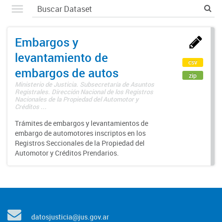
Embargos y
levantamiento de
csv
embargos de autos
zip
Ministerio de Justicia. Subsecretaría de Asuntos
Registrales. Dirección Nacional de los Registros
Nacionales de la Propiedad del Automotor y
Créditos ...
Trámites de embargos y levantamientos de
embargo de automotores inscriptos en los
Registros Seccionales de la Propiedad del
Automotor y Créditos Prendarios.
datosjusticia@jus.gov.ar