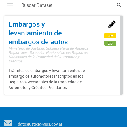
Embargos y
levantamiento de
csv
embargos de autos
zip
Ministerio de Justicia. Subsecretaría de Asuntos
Registrales. Dirección Nacional de los Registros
Nacionales de la Propiedad del Automotor y
Créditos ...
Trámites de embargos y levantamientos de
embargo de automotores inscriptos en los
Registros Seccionales de la Propiedad del
Automotor y Créditos Prendarios.
datosjusticia@jus.gov.ar