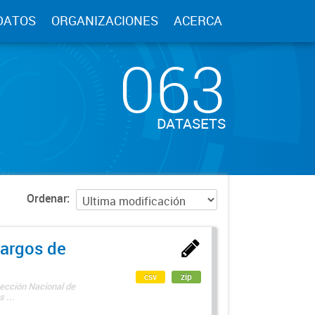
DATOS
ORGANIZACIONES
ACERCA
063
DATASETS
Ordenar
argos de
csv
zip
rección Nacional de
 ...