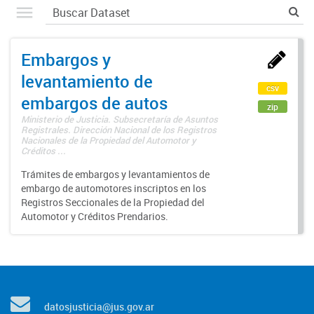
Embargos y
levantamiento de
csv
embargos de autos
zip
Ministerio de Justicia. Subsecretaría de Asuntos
Registrales. Dirección Nacional de los Registros
Nacionales de la Propiedad del Automotor y
Créditos ...
Trámites de embargos y levantamientos de
embargo de automotores inscriptos en los
Registros Seccionales de la Propiedad del
Automotor y Créditos Prendarios.
datosjusticia@jus.gov.ar