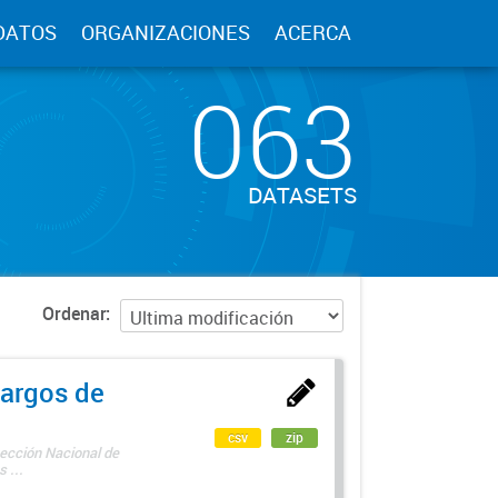
DATOS
ORGANIZACIONES
ACERCA
063
DATASETS
Ordenar
argos de
csv
zip
rección Nacional de
 ...