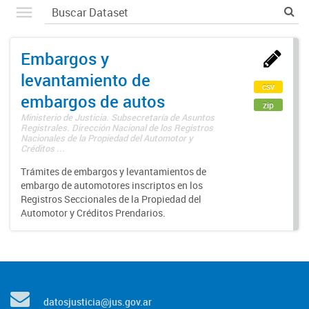
Embargos y
levantamiento de
csv
embargos de autos
zip
Ministerio de Justicia. Subsecretaría de Asuntos
Registrales. Dirección Nacional de los Registros
Nacionales de la Propiedad del Automotor y
Créditos ...
Trámites de embargos y levantamientos de
embargo de automotores inscriptos en los
Registros Seccionales de la Propiedad del
Automotor y Créditos Prendarios.
datosjusticia@jus.gov.ar