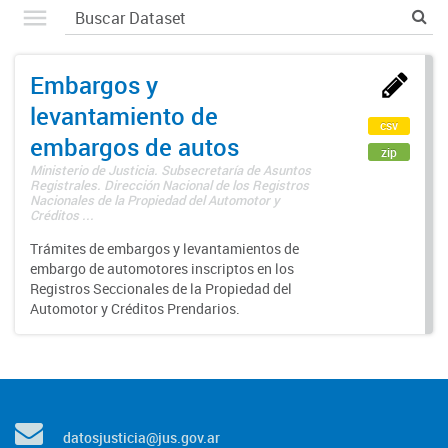
Embargos y
levantamiento de
csv
embargos de autos
zip
Ministerio de Justicia. Subsecretaría de Asuntos
Registrales. Dirección Nacional de los Registros
Nacionales de la Propiedad del Automotor y
Créditos ...
Trámites de embargos y levantamientos de
embargo de automotores inscriptos en los
Registros Seccionales de la Propiedad del
Automotor y Créditos Prendarios.
datosjusticia@jus.gov.ar