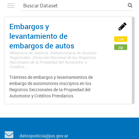
Embargos y
levantamiento de
csv
embargos de autos
zip
Ministerio de Justicia. Subsecretaría de Asuntos
Registrales. Dirección Nacional de los Registros
Nacionales de la Propiedad del Automotor y
Créditos ...
Trámites de embargos y levantamientos de
embargo de automotores inscriptos en los
Registros Seccionales de la Propiedad del
Automotor y Créditos Prendarios.
datosjusticia@jus.gov.ar