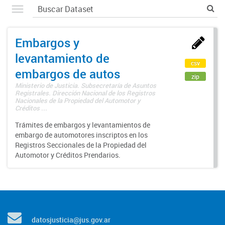
Embargos y
levantamiento de
csv
embargos de autos
zip
Ministerio de Justicia. Subsecretaría de Asuntos
Registrales. Dirección Nacional de los Registros
Nacionales de la Propiedad del Automotor y
Créditos ...
Trámites de embargos y levantamientos de
embargo de automotores inscriptos en los
Registros Seccionales de la Propiedad del
Automotor y Créditos Prendarios.
datosjusticia@jus.gov.ar