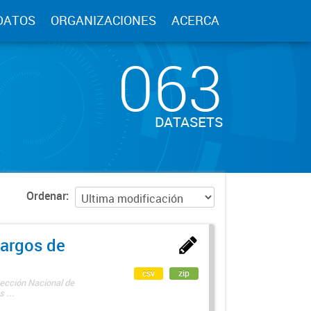
DATOS
ORGANIZACIONES
ACERCA
063
DATASETS
Ordenar
argos de
csv
zip
rección Nacional de
 ...