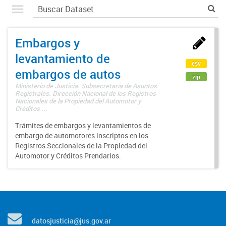
Embargos y
levantamiento de
csv
embargos de autos
zip
Ministerio de Justicia. Subsecretaría de Asuntos
Registrales. Dirección Nacional de los Registros
Nacionales de la Propiedad del Automotor y
Créditos ...
Trámites de embargos y levantamientos de
embargo de automotores inscriptos en los
Registros Seccionales de la Propiedad del
Automotor y Créditos Prendarios.
datosjusticia@jus.gov.ar