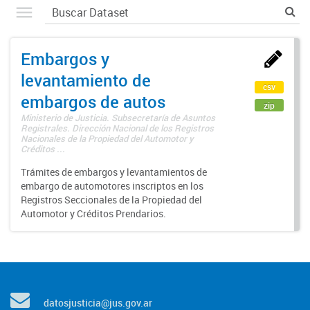
Embargos y
levantamiento de
csv
embargos de autos
zip
Ministerio de Justicia. Subsecretaría de Asuntos
Registrales. Dirección Nacional de los Registros
Nacionales de la Propiedad del Automotor y
Créditos ...
Trámites de embargos y levantamientos de
embargo de automotores inscriptos en los
Registros Seccionales de la Propiedad del
Automotor y Créditos Prendarios.
datosjusticia@jus.gov.ar