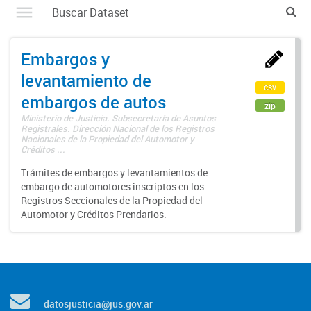
Embargos y
levantamiento de
csv
embargos de autos
zip
Ministerio de Justicia. Subsecretaría de Asuntos
Registrales. Dirección Nacional de los Registros
Nacionales de la Propiedad del Automotor y
Créditos ...
Trámites de embargos y levantamientos de
embargo de automotores inscriptos en los
Registros Seccionales de la Propiedad del
Automotor y Créditos Prendarios.
datosjusticia@jus.gov.ar