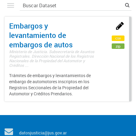
Embargos y
levantamiento de
csv
embargos de autos
zip
Ministerio de Justicia. Subsecretaría de Asuntos
Registrales. Dirección Nacional de los Registros
Nacionales de la Propiedad del Automotor y
Créditos ...
Trámites de embargos y levantamientos de
embargo de automotores inscriptos en los
Registros Seccionales de la Propiedad del
Automotor y Créditos Prendarios.
datosjusticia@jus.gov.ar