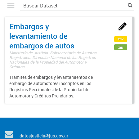
Embargos y
levantamiento de
csv
embargos de autos
zip
Ministerio de Justicia. Subsecretaría de Asuntos
Registrales. Dirección Nacional de los Registros
Nacionales de la Propiedad del Automotor y
Créditos ...
Trámites de embargos y levantamientos de
embargo de automotores inscriptos en los
Registros Seccionales de la Propiedad del
Automotor y Créditos Prendarios.
datosjusticia@jus.gov.ar