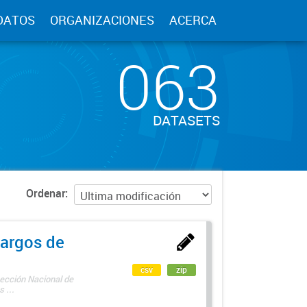
DATOS
ORGANIZACIONES
ACERCA
063
DATASETS
Ordenar
argos de
csv
zip
rección Nacional de
 ...