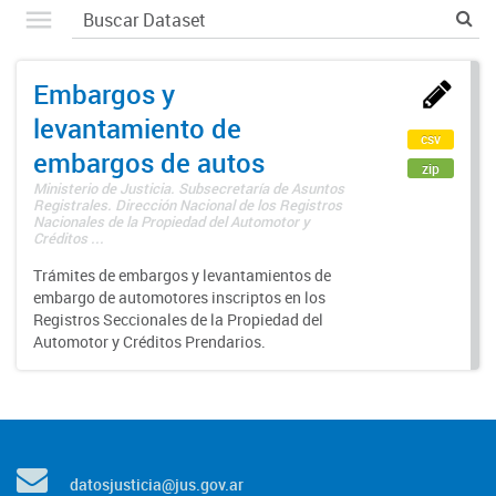
Embargos y
levantamiento de
csv
embargos de autos
zip
Ministerio de Justicia. Subsecretaría de Asuntos
Registrales. Dirección Nacional de los Registros
Nacionales de la Propiedad del Automotor y
Créditos ...
Trámites de embargos y levantamientos de
embargo de automotores inscriptos en los
Registros Seccionales de la Propiedad del
Automotor y Créditos Prendarios.
datosjusticia@jus.gov.ar