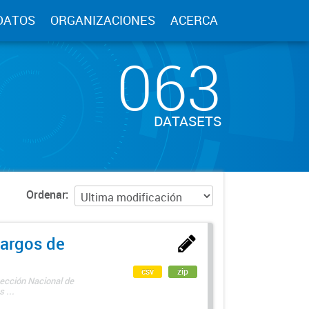
DATOS
ORGANIZACIONES
ACERCA
063
DATASETS
Ordenar
argos de
csv
zip
rección Nacional de
 ...