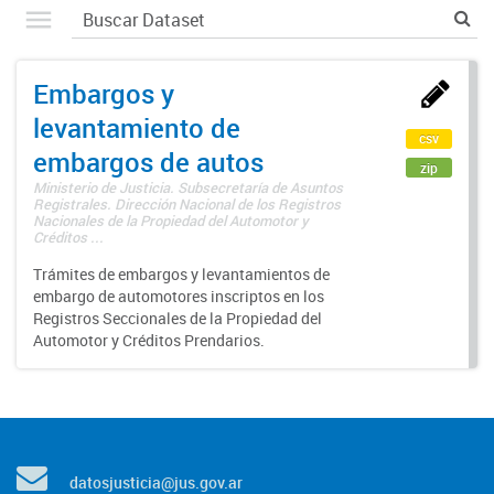
Embargos y
levantamiento de
csv
embargos de autos
zip
Ministerio de Justicia. Subsecretaría de Asuntos
Registrales. Dirección Nacional de los Registros
Nacionales de la Propiedad del Automotor y
Créditos ...
Trámites de embargos y levantamientos de
embargo de automotores inscriptos en los
Registros Seccionales de la Propiedad del
Automotor y Créditos Prendarios.
datosjusticia@jus.gov.ar