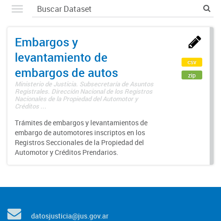
Embargos y
levantamiento de
csv
embargos de autos
zip
Ministerio de Justicia. Subsecretaría de Asuntos
Registrales. Dirección Nacional de los Registros
Nacionales de la Propiedad del Automotor y
Créditos ...
Trámites de embargos y levantamientos de
embargo de automotores inscriptos en los
Registros Seccionales de la Propiedad del
Automotor y Créditos Prendarios.
datosjusticia@jus.gov.ar