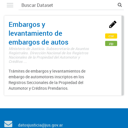
Embargos y
levantamiento de
csv
embargos de autos
zip
Ministerio de Justicia. Subsecretaría de Asuntos
Registrales. Dirección Nacional de los Registros
Nacionales de la Propiedad del Automotor y
Créditos ...
Trámites de embargos y levantamientos de
embargo de automotores inscriptos en los
Registros Seccionales de la Propiedad del
Automotor y Créditos Prendarios.
datosjusticia@jus.gov.ar