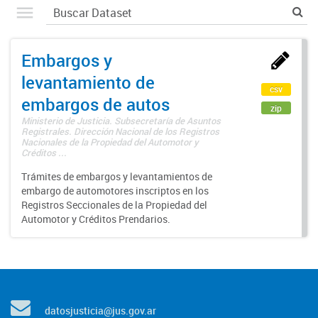
Embargos y
levantamiento de
csv
embargos de autos
zip
Ministerio de Justicia. Subsecretaría de Asuntos
Registrales. Dirección Nacional de los Registros
Nacionales de la Propiedad del Automotor y
Créditos ...
Trámites de embargos y levantamientos de
embargo de automotores inscriptos en los
Registros Seccionales de la Propiedad del
Automotor y Créditos Prendarios.
datosjusticia@jus.gov.ar